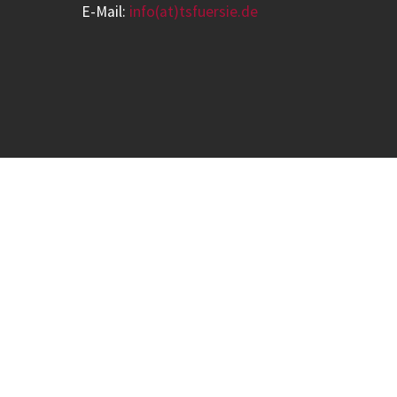
E-Mail:
info(at)tsfuersie.de