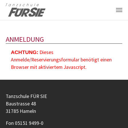
Zum Hauptinhalt springen
ANMELDUNG
Dieses
ACHTUNG:
Anmelde/Reservierungsformular benötigt einen
Browser mit aktiviertem Javascript.
Tanzschule FÜR SIE
Baustrasse 48
31785 Hameln
Fon 05151 9499-0