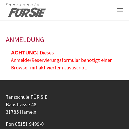
Zum Hauptinhalt springen
ANMELDUNG
Dieses
ACHTUNG:
Anmelde/Reservierungsformular benötigt einen
Browser mit aktiviertem Javascript.
Tanzschule FÜR SIE
Baustrasse 48
31785 Hameln
Fon 05151 9499-0