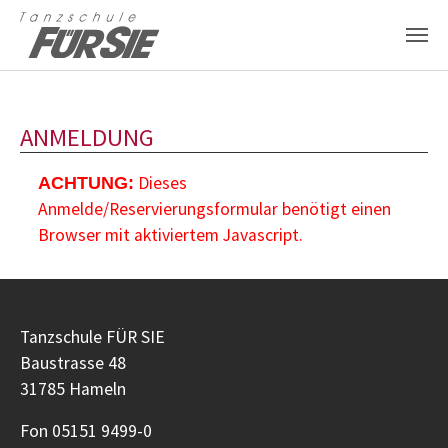
Zum Hauptinhalt springen
ANMELDUNG
Dieses
ACHTUNG:
Anmelde/Reservierungsformular benötigt einen
Browser mit aktiviertem Javascript.
Tanzschule FÜR SIE
Baustrasse 48
31785 Hameln
Fon 05151 9499-0