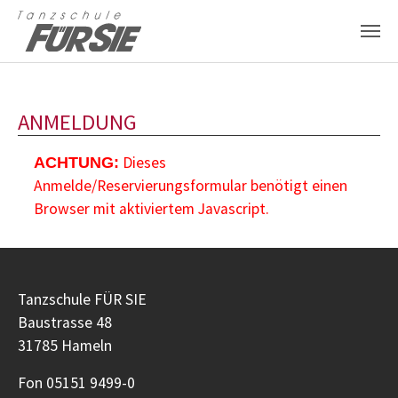
Zum Hauptinhalt springen
ANMELDUNG
Dieses
ACHTUNG:
Anmelde/Reservierungsformular benötigt einen
Browser mit aktiviertem Javascript.
Tanzschule FÜR SIE
Baustrasse 48
31785 Hameln
Fon 05151 9499-0