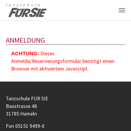
Zum Hauptinhalt springen
ANMELDUNG
Dieses
ACHTUNG:
Anmelde/Reservierungsformular benötigt einen
Browser mit aktiviertem Javascript.
Tanzschule FÜR SIE
Baustrasse 48
31785 Hameln
Fon 05151 9499-0