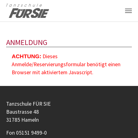
Zum Hauptinhalt springen
ANMELDUNG
Dieses
ACHTUNG:
Anmelde/Reservierungsformular benötigt einen
Browser mit aktiviertem Javascript.
Tanzschule FÜR SIE
Baustrasse 48
31785 Hameln
Fon 05151 9499-0