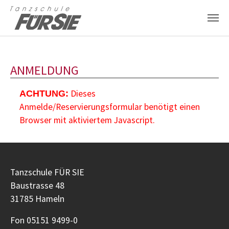
Zum Hauptinhalt springen
ANMELDUNG
Dieses
ACHTUNG:
Anmelde/Reservierungsformular benötigt einen
Browser mit aktiviertem Javascript.
Tanzschule FÜR SIE
Baustrasse 48
31785 Hameln
Fon 05151 9499-0